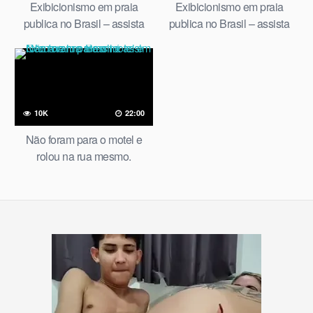
Exibicionismo em praia
Exibicionismo em praia
publica no Brasil – assista
publica no Brasil – assista
mais no youtube kellenzinha
mais no youtube kellenzinha
sem segredos chame em dm
sem segredos chame em dm
no instagram kellenzinha BR
no instagram kellenzinha BR
10K
22:00
Não foram para o motel e
rolou na rua mesmo.
Carnaval no Brasil é assim